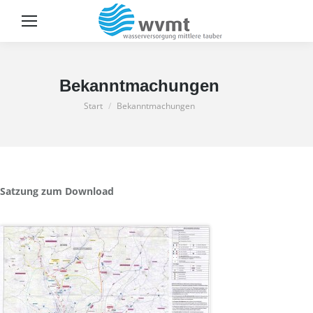
Sear
Bekanntmachungen
Sie befinden sich hier:
Start
Bekanntmachungen
Satzung zum Download