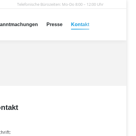
Telefonische Bürozeiten: Mo-Do 8:00 – 12:00 Uhr
achungen
Presse
Kontakt
Search:
anntmachungen
Presse
Kontakt
Search:
ntakt
hrift: