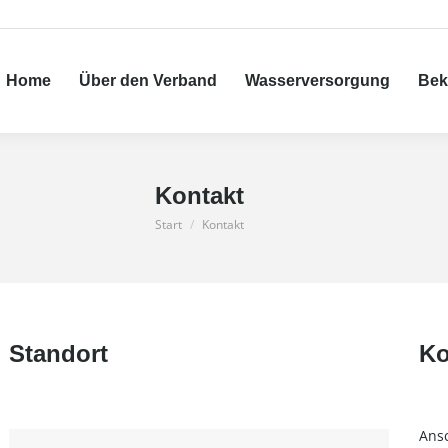
Über den Verband
Wasserversorgung
Bekanntm
Home
Über den Verband
Wasserversorgung
Bek
Kontakt
Sie befinden sich hier:
Start
Kontakt
Standort
Ko
Ansc