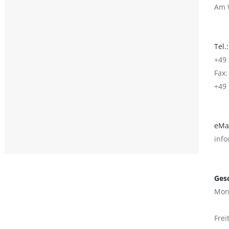
Am 
Tel.:
+49 
Fax:
+49 
eMai
inf
Gesc
Mont
‚
Fr