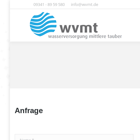
09341 - 89 59 580
info@wvmt.de
Home
Anfrage
Name *