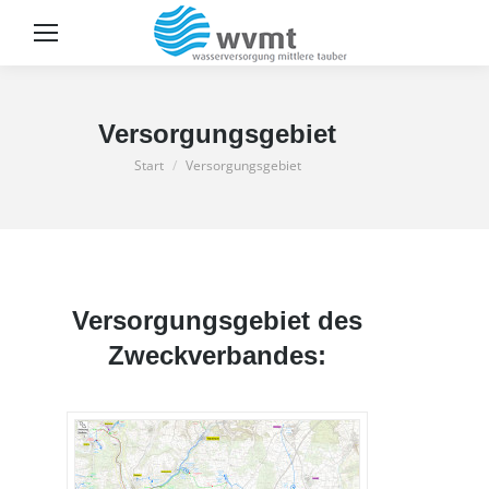
Sear
Versorgungsgebiet
Sie befinden sich hier:
Start
Versorgungsgebiet
Versorgungsgebiet des
Zweckverbandes: