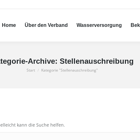
Über den Verband
Wasserversorgung
Bekanntm
Home
Über den Verband
Wasserversorgung
Bek
tegorie-Archive:
Stellenauschreibung
Sie befinden sich hier:
Start
Kategorie "Stellenauschreibung"
ielleicht kann die Suche helfen.