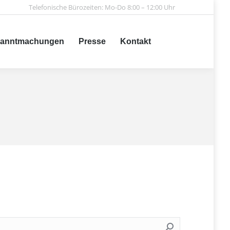
Telefonische Bürozeiten: Mo-Do 8:00 – 12:00 Uhr
achungen
Presse
Kontakt
Search:
anntmachungen
Presse
Kontakt
Search: