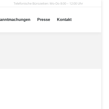
Telefonische Bürozeiten: Mo-Do 8:00 – 12:00 Uhr
achungen
Presse
Kontakt
Search:
anntmachungen
Presse
Kontakt
Search: