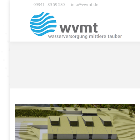
09341 - 89 59 580
info@wvmt.de
Home