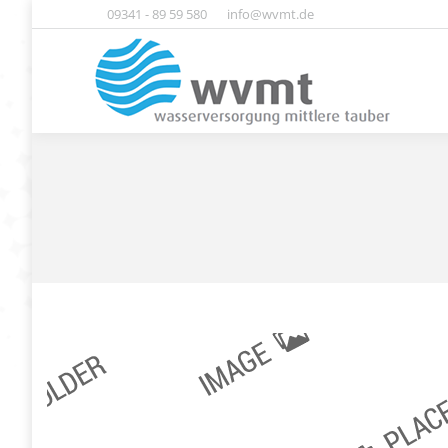
09341 - 89 59 580
info@wvmt.de
Home