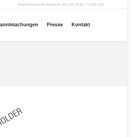
Telefonische Bürozeiten: Mo-Do 8:00 – 12:00 Uhr
achungen
Presse
Kontakt
Search:
anntmachungen
Presse
Kontakt
Search: