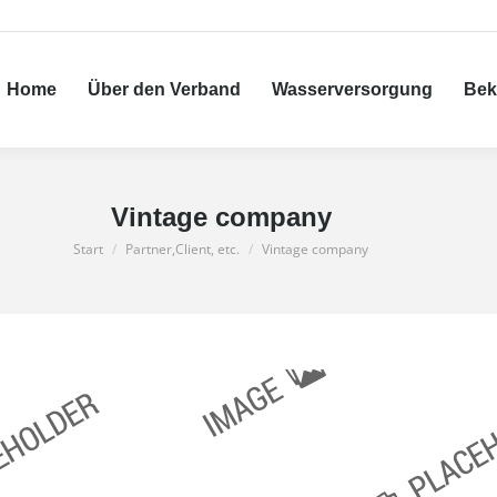
Über den Verband
Wasserversorgung
Bekanntm
Home
Über den Verband
Wasserversorgung
Bek
Vintage company
Sie befinden sich hier:
Start
Partner,Client, etc.
Vintage company