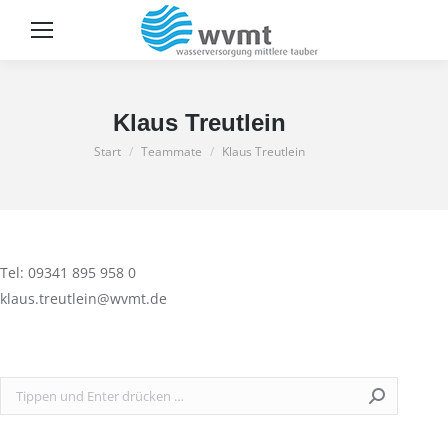
Sear
Klaus Treutlein
Sie befinden sich hier:
Start
Teammate
Klaus Treutlein
Tel: 09341 895 958 0
klaus.treutlein@wvmt.de
Search: